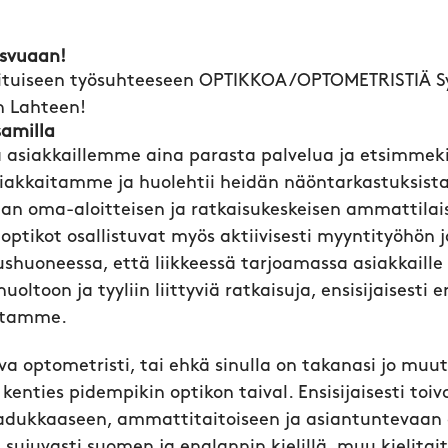
svuaan!
tuiseen työsuhteeseen OPTIKKOA/OPTOMETRISTIÄ S
n Lahteen!
samilla
siakkaillemme aina parasta palvelua ja etsimmeki
siakkaitamme ja huolehtii heidän näöntarkastuksist
an oma-aloitteisen ja ratkaisukeskeisen ammattilai
 optikot osallistuvat myös aktiivisesti myyntityöhön 
huoneessa, että liikkeessä tarjoamassa asiakkaille
oltoon ja tyyliin liittyviä ratkaisuja, ensisijaisesti 
ustamme.
uva optometristi, tai ehkä sinulla on takanasi jo mu
kenties pidempikin optikon taival. Ensisijaisesti to
aadukkaaseen, ammattitaitoiseen ja asiantuntevaan 
 sujuvasti suomen ja englannin kielillä, muu kielitai