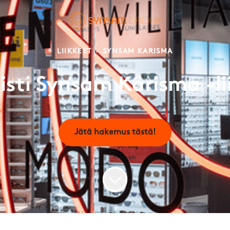
LIIKKEET
·
SYNSAM KARISMA
sti Synsam Karisma -li
Jätä hakemus tästä!