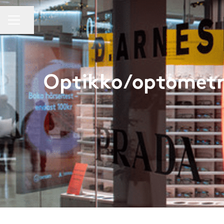
URAVALIKKO
Jaa sivu
Optikko/optometri