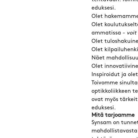
eduksesi.
Olet hakemamme h
Olet koulutukselta
ammatissa -
voit
Olet tuloshakuine
Olet kilpailuhenk
Näet mahdollisuuk
Olet innovatiivinen
Inspiroidut ja ol
Toivomme sinulta 
optikkoliikkeen t
ovat myös tärkeit
eduksesi.
Mitä tarjoamme
Synsam on tunnet
mahdollistavasta