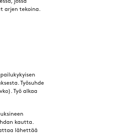
essä, jossa
t arjen tekoina.
pailukykyisen
ksesta. Työsuhde
vko). Työ alkaa
muksineen
ohdan kautta.
attaa lähettää