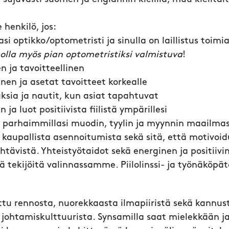
enkilö, jos:
si optikko/optometristi ja sinulla on laillistus toimi
 olla myös pian optometristiksi valmistuva
!
n ja tavoitteellinen
inen ja asetat tavoitteet korkealle
sia ja nautit, kun asiat tapahtuvat
 ja luot positiivista fiilistä ympärillesi
et parhaimmillasi muodin, tyylin ja myynnin maailma
kaupallista asennoitumista sekä sitä, että motivoid
ehtävistä. Yhteistyötaidot sekä energinen ja positiivi
ä tekijöitä valinnassamme. Piilolinssi- ja työnäköpä
tu rennosta, nuorekkaasta ilmapiiristä sekä kannus
 johtamiskulttuurista. Synsamilla saat mielekkään j