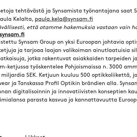
ätietoja tehtävästä ja Synsamista työnantajana saat
Paula Kelalta,
paula.kela@synsam.fi
vällisesti, että otamme hakemuksia vastaan vain h
synsam.fi
stettu Synsam Group on yksi Euroopan johtavia opti
etjuja ja tarjoaa laajan valikoiman ainutlaatuisia s
atkaisuja, jotka rakentuvat asiakkaiden tarpeiden j
m-ketjussa työskentelee Pohjoismaissa n. 3000 amma
4 miljardia SEK. Ketjuun kuuluu 500 optikkoliikettä, j
ear ja Tanskassa Profil Optikin brändien alla. Syns
nan digitalisoinnin ja innovatiivisten konseptien ka
mialansa parasta kasvua ja kannattavuutta Euroop