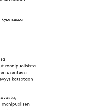
a kyseisessä
ssa
ut monipuolisista
nen asenteesi
tevyys katsotaan
tavasta,
a monipuolisen