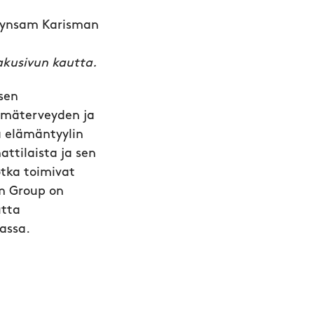
 Synsam Karisman
akusivun kautta.
sen
ilmäterveyden ja
a elämäntyylin
ttilaista ja sen
otka toimivat
am Group on
utta
assa.