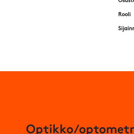
Osast
Rooli
Sijain
Optikko/optometri