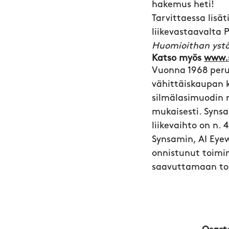
hakemus heti!
Tarvittaessa lis
liikevastaavalta 
Huomioithan ystä
Katso myös
www.
Vuonna 1968 peru
vähittäiskaupan k
silmälasimuodin r
mukaisesti. Synsa
liikevaihto on n. 
Synsamin, AI Eyew
onnistunut toimin
saavuttamaan toi