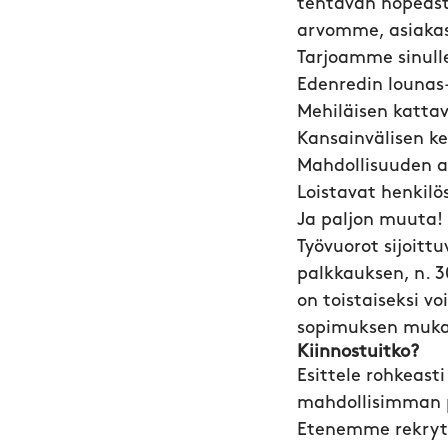
tehtävän nopeasti
arvomme, asiakas 
Tarjoamme sinull
Edenredin lounas-
Mehiläisen kattav
Kansainvälisen ke
Mahdollisuuden a
Loistavat henkilö
Ja paljon muuta!
Työvuorot sijoitt
palkkauksen, n. 
on toistaiseksi v
sopimuksen muk
Kiinnostuitko?
Esittele rohkeast
mahdollisimman p
Etenemme rekryto