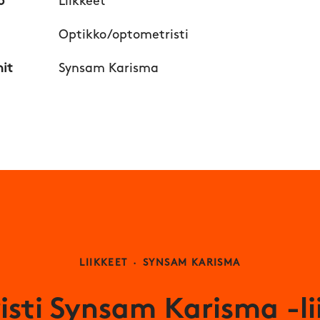
o
Liikkeet
Optikko/optometristi
nit
Synsam Karisma
LIIKKEET
·
SYNSAM KARISMA
sti Synsam Karisma -li