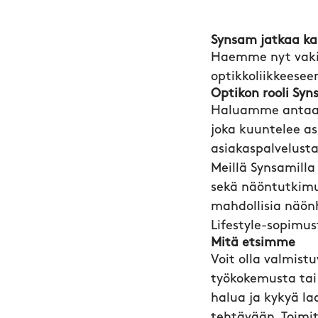
Synsam jatkaa ka
Haemme nyt vaki
optikkoliikkeesee
Optikon rooli Syn
Haluamme antaa a
joka kuuntelee a
asiakaspalvelusta
Meillä Synsamilla
sekä näöntutkimus
mahdollisia näönhu
Lifestyle-sopim
Mitä etsimme
Voit olla valmist
työkokemusta tai 
halua ja kykyä l
tehtävään. Toimit