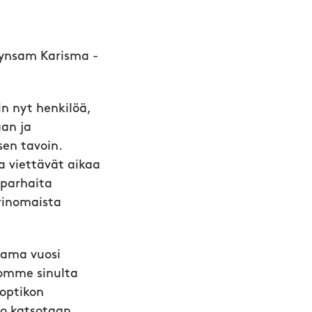
ynsam Karisma -
n nyt henkilöä,
aan ja
sen tavoin.
ja viettävät aikaa
 parhaita
erinomaista
utama vuosi
ivomme sinulta
optikon
to katsotaan