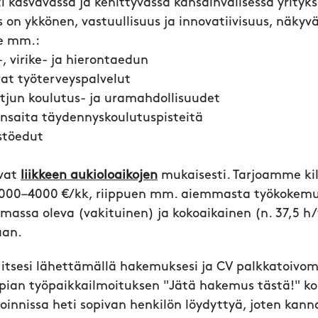
 kasvavassa ja kehittyvässä kansainvälisessä yrityks
on ykkönen, vastuullisuus ja innovatiivisuus, näkyvä
e mm.:
, virike- ja hierontaedun
at työterveyspalvelut
tjun koulutus- ja uramahdollisuudet
nsaita täydennyskoulutuspisteitä
stöedut
uvat
liikkeen aukioloaikojen
mukaisesti. Tarjoamme kil
3000–4000 €/kk, riippuen mm. aiemmasta työkokemu
oimassa oleva (vakituinen) ja kokoaikainen (n. 37,5 h/
aan.
i itsesi lähettämällä hakemuksesi ja CV palkkatoivo
ian työpaikkailmoituksen "Jätä hakemus tästä!" k
innissa heti sopivan henkilön löydyttyä, joten kann